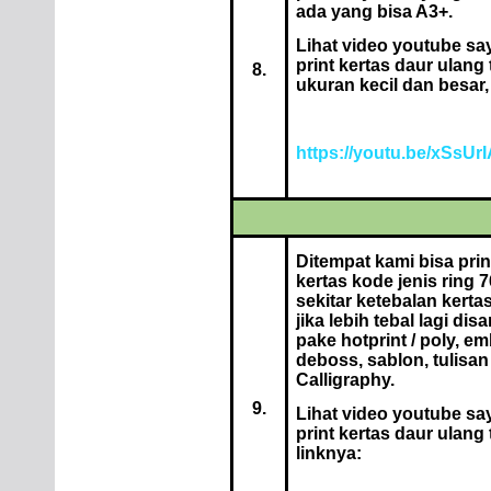
ada yang bisa A3+.
Lihat video youtube sa
print kertas daur ulang 
8.
ukuran kecil dan besar, 
https://youtu.be/xSsUr
Ditempat kami bisa prin
kertas kode jenis ring 7
sekitar ketebalan kerta
jika lebih tebal lagi di
pake hotprint / poly, e
deboss, sablon, tulisan
Calligraphy.
9.
Lihat video youtube sa
print kertas daur ulang t
linknya: