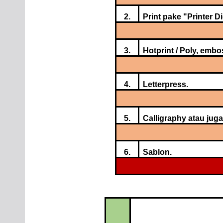
2.
Print pake "Printer D
3.
Hotprint / Poly, embos
4.
Letterpress.
5.
Calligraphy atau juga
6.
Sablon.