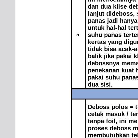
dan dua klise de
lanjut dideboss,
panas jadi hany
untuk hal-hal t
suhu panas terte
5.
kertas yang digu
tidak bisa acak-a
balik jika pakai 
debossnya memaka
penekanan kuat ha
pakai suhu panas
dua sisi.
Deboss polos = t
cetak masuk / te
tanpa foil, ini m
proses deboss m
membutuhkan teka