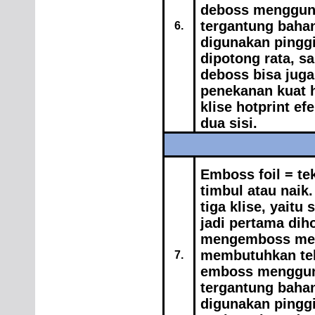
deboss mengguna
tergantung bahan
6.
digunakan pinggi
dipotong rata, s
deboss bisa juga 
penekanan kuat h
klise hotprint e
dua sisi.
Emboss foil = te
timbul atau naik
tiga klise, yaitu
jadi pertama dih
mengemboss mesi
membutuhkan teka
7.
emboss mengguna
tergantung baha
digunakan pinggir