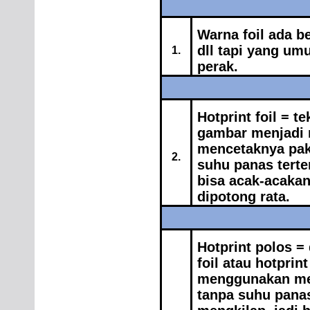
Warna foil ada b
dll tapi yang um
1.
perak.
Hotprint foil = t
gambar menjadi 
mencetaknya pak
2.
suhu panas terte
bisa acak-acakan 
dipotong rata.
Hotprint polos = 
foil atau hotprin
menggunakan mes
tanpa suhu panas,