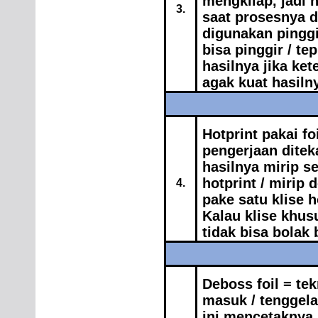
mengkilap, jadi 
3.
saat prosesnya d
digunakan pinggi
bisa pinggir / te
hasilnya jika ke
agak kuat hasiln
Hotprint pakai foi
pengerjaan ditek
hasilnya mirip s
hotprint / mirip 
4.
pake satu klise h
Kalau klise khus
tidak bisa bolak b
Deboss foil = te
masuk / tenggela
ini mencetaknya p